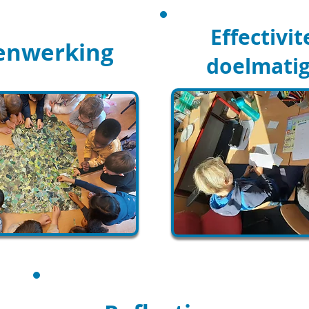
Effectivit
enwerking
doelmati