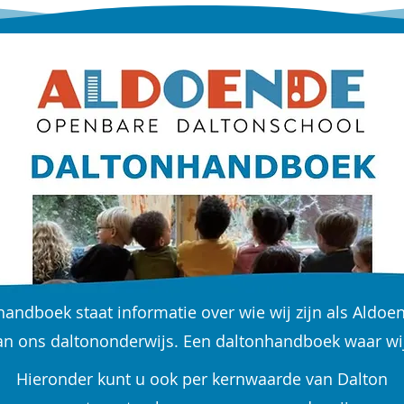
handboek staat informatie over wie wij zijn als Aldoe
n ons daltononderwijs. Een daltonhandboek waar wij 
Hieronder kunt u ook per kernwaarde van Dalton