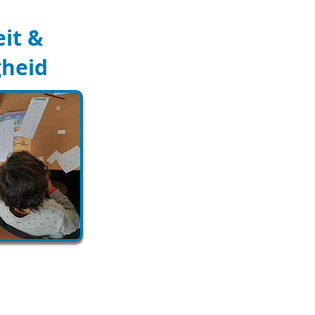
eit &
gheid