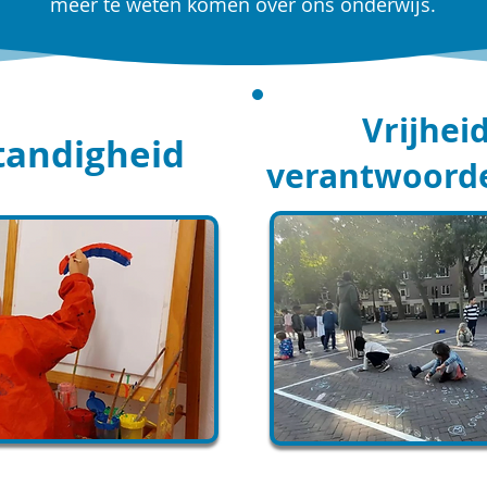
meer te weten komen over ons onderwijs.
Vrijhei
tandigheid
verantwoorde