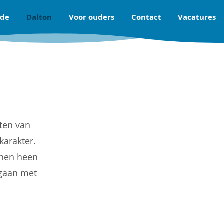
nde
Dalton
Voor ouders
Contact
Vacatures
ten van
karakter.
 hen heen
mgaan met