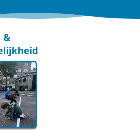
d &
lijkheid