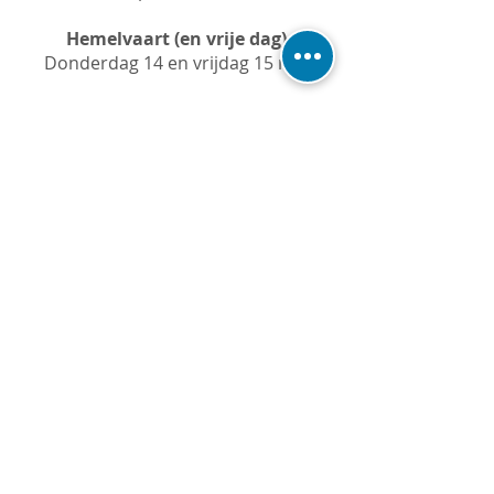
Hemelvaart (en vrije dag)
Donderdag 14 en vrijdag 15 mei
Tweede Pinksterdag
Maandag 25 mei
Studiedag 7
Dinsdag 26 mei
Studiedag 8
Vrijdag 19 juni
Laatste schooldag
Vrijdag 3 juli (vanaf 12.00 uur vrij)
Zomervakantie
4 juli t/m 16 augustus