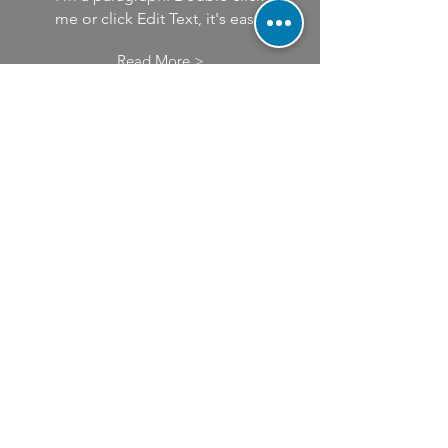
me or click Edit Text, it's easy.
Read More >
DESIGN
I’m a paragraph. Double click
me or click Edit Text, it's easy.
Read More >