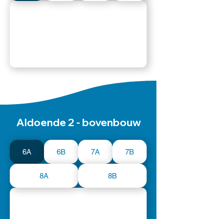
Aldoende 2 - bovenbouw
6A
6B
7A
7B
8A
8B